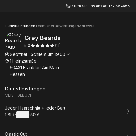
Rufen Sie uns an
+49 177 5646561
Grey Beards
Dienstleistungen
Team
Über
Bewertungen
Adresse
Grey Beards
5.0
(
11
)
Die Öffnungszeiten
Geöffnet
·
Schließt um
19:00
1 Heinzstraße
60431 Frankfurt Am Main
Hessen
Dienstleistungen
MEIST GEBUCHT
Buchen
Jeder Haarschnitt + jeder Bart
1 Std.
·
Details
·
50 €
.
Dauer
:
.
Preis
:
Buchen
Classic Cut