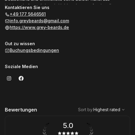
Leidenschaft, zunächst als Hobby, dann professionell.
Kontaktieren Sie uns
Gemeinsam führen sie den einzigen polnischen Barbershop in
+49 177 5646561
Hessen – Grey Beards, einen Ort mit Charakter, Seele und
info.greybeards@gmail.com
echter Handwerkskunst.
https://www.grey-beards.de
Gut zu wissen
Buchungsbedingungen
Soziale Medien
,
Highest rated
Sort
Bewertungen
Sort by
:
Highest rated
5.0