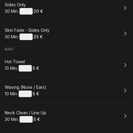
Buchen
Sides Only
30 Min.
·
Details
·
20 €
.
Dauer
:
.
Preis
:
Buchen
Skin Fade - Sides Only
30 Min.
·
Details
·
25 €
.
Dauer
:
.
Preis
:
BART
Buchen
Hot Towel
10 Min.
·
Details
·
5 €
.
Dauer
:
.
Preis
:
Buchen
Waxing (Nose / Ears)
10 Min.
·
Details
·
5 €
.
Dauer
:
.
Preis
:
Buchen
Neck Clean / Line Up
30 Min.
·
Details
·
5 €
.
Dauer
:
.
Preis
: