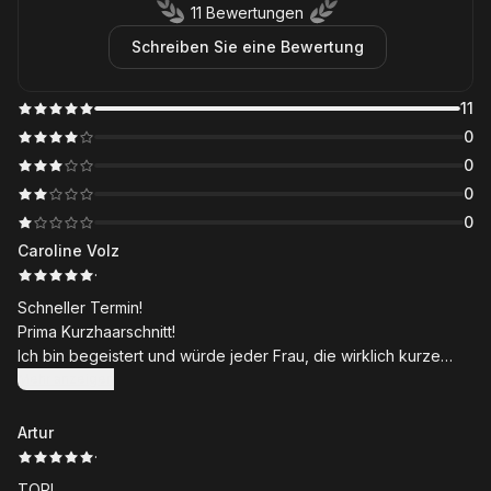
11 Bewertungen
Schreiben Sie eine Bewertung
11
0
0
0
0
Caroline Volz
·
Schneller Termin!
Prima Kurzhaarschnitt!
Ich bin begeistert und würde jeder Frau, die wirklich kurze
Haare trägt, diesen Salon empfehlen. Bis ins kleinste Detail
Mehr anzeigen
werden die Haare von Slavek und Pawel chic gemacht.
Danke an euch👍
Artur
·
TOP!