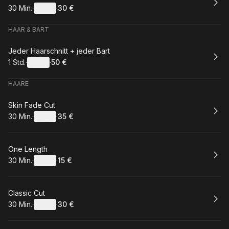
30 Min.
·
Details
·
30 €
.
Dauer
:
.
Preis
:
HAAR & BART
Buchen
Jeder Haarschnitt + jeder Bart
1 Std.
·
Details
·
50 €
.
Dauer
:
.
Preis
:
HAARE
Buchen
Skin Fade Cut
30 Min.
·
Details
·
35 €
.
Dauer
:
.
Preis
:
Buchen
One Length
30 Min.
·
Details
·
15 €
.
Dauer
:
.
Preis
:
Buchen
Classic Cut
30 Min.
·
Details
·
30 €
.
Dauer
:
.
Preis
: