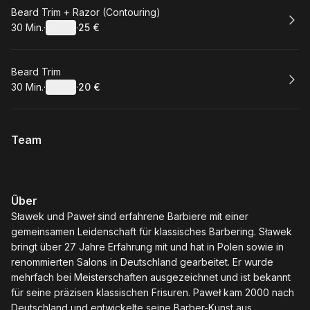
Buchen
Beard Trim + Razor (Contouring)
30 Min.
·
Details
·
25 €
.
Dauer
:
.
Preis
:
Buchen
Beard Trim
30 Min.
·
Details
·
20 €
.
Dauer
:
.
Preis
:
Team
Über
Sławek und Paweł sind erfahrene Barbiere mit einer
gemeinsamen Leidenschaft für klassisches Barbering. Sławek
bringt über 27 Jahre Erfahrung mit und hat in Polen sowie in
renommierten Salons in Deutschland gearbeitet. Er wurde
mehrfach bei Meisterschaften ausgezeichnet und ist bekannt
für seine präzisen klassischen Frisuren. Paweł kam 2000 nach
Deutschland und entwickelte seine Barber-Kunst aus